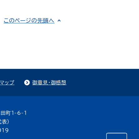
このページの先頭へ
トマップ
御意見・御感想
田町1-6-1
代表）
019