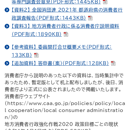
等専門調査会意見（PDF形式：1445KB）
【資料2】 全国消団連 2021年 都道府県の消費者行
政調査報告（PDF形式：1443KB）
【資料3】 地方消費者行政に係る消費者庁説明資料
（PDF形式：1890KB）
【参考資料】 委員間打合せ概要メモ（PDF形式：
133KB）
【追加資料】 答申書（案）（PDF形式：128KB）
消費者庁から説明のあった以下の資料は、当時集計中で
あったため、暫定版として机上配布しましたが、後日、消
費者庁より正式に公表されましたので掲載いたします。
消費者庁ウェブサイト
（https://www.caa.go.jp/policies/policy/loca
l_cooperation/local_consumer_administratio
n/）の
地方消費者行政強化作戦2020 政策目標ごとの現状