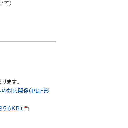
いて）
おります。
への対応関係（PDF形
856KB）