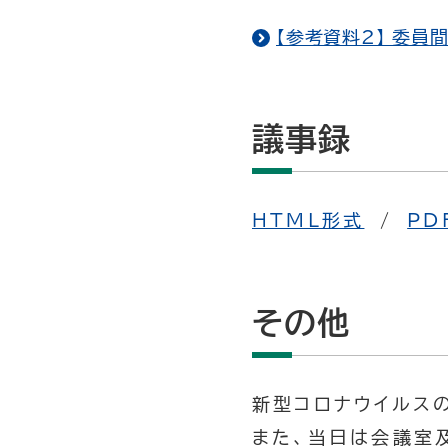
【参考資料2】 委員間
議事録
HTML形式
/
PD
その他
新型コロナウイルス
また、当日は会議室