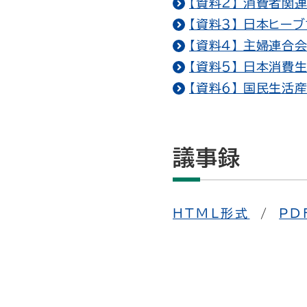
【資料２】 消費者関
【資料３】 日本ヒー
【資料４】 主婦連合会
【資料５】 日本消費
【資料６】 国民生活
議事録
HTML形式
/
PD