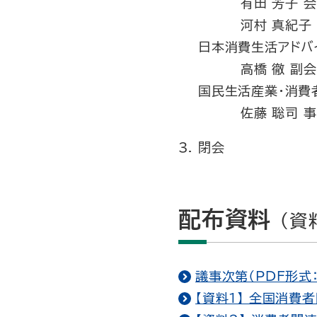
有田 芳子 
河村 真紀子
日本消費生活アドバ
高橋 徹 副会
国民生活産業・消費
佐藤 聡司 
閉会
配布資料
（資
議事次第（PDF形式：
【資料１】 全国消費