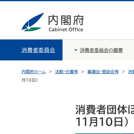
消費者委員会
消費者委員会の概要
内閣府ホーム
活動・白書等
審議会・懇談会等
消
月10日）
消費者団体ほ
11月10日）