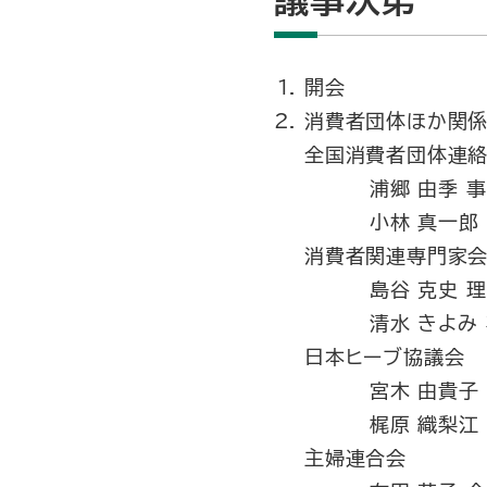
議事次第
開会
消費者団体ほか関係
全国消費者団体連
浦郷 由季 
小林 真一郎
消費者関連専門家
島谷 克史 
清水 きよみ
日本ヒーブ協議会
宮木 由貴子
梶原 織梨江
主婦連合会