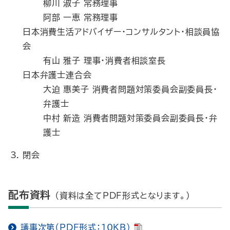
柳川 淑子 常務理事
阿部 一恵 常務理事
日本消費生活アドバイザー・コンサルタント・相談員協
会
有山 雅子 理事・消費者相談室長
日本弁護士連合会
大迫 惠美子 消費者問題対策委員会副委員長・
弁護士
中村 新造 消費者問題対策委員会副委員長・弁
護士
閉会
配布資料
（資料は全てPDF形式となります。）
議事次第（PDF形式：10KB）