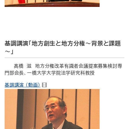
基調講演「地方創生と地方分権～背景と課題
～」
髙橋 滋 地方分権改革有識者会議提案募集検討専
門部会長、一橋大学大学院法学研究科教授
基調講演 （動画）