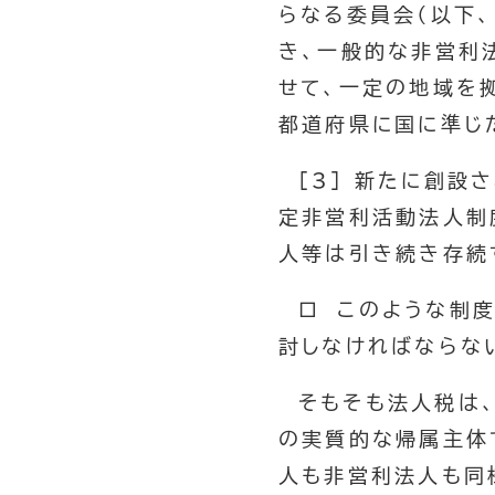
らなる委員会（以下、
き、一般的な非営利
せて、一定の地域を
都道府県に国に準じ
[3] 新たに創
定非営利活動法人制
人等は引き続き存続
ロ このような制
討しなければならな
そもそも法人税は
の実質的な帰属主体
人も非営利法人も同