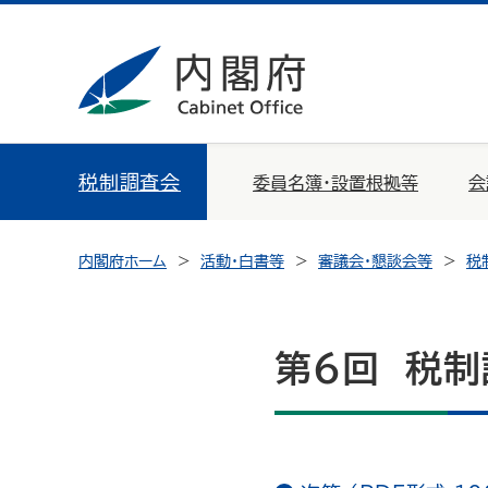
税制調査会
委員名簿・設置根拠等
会
内閣府ホーム
活動・白書等
審議会・懇談会等
税
第6回 税制