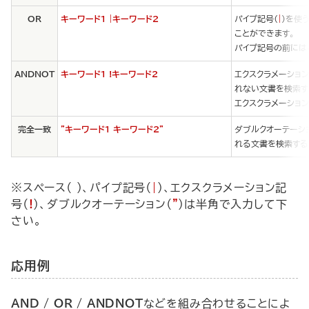
OR
キーワード1 |キーワード2
パイプ記号（
|
）を使
ことができます。
パイプ記号の前には
ANDNOT
キーワード1 !キーワード2
エクスクラメーション
れない文書を検索す
エクスクラメーショ
完全一致
"キーワード1 キーワード2"
ダブルクオーテーシ
れる文書を検索する
※スペース（ ）、パイプ記号（
|
）、エクスクラメーション記
号（
!
）、ダブルクオーテーション（
"
）は半角で入力して下
さい。
応用例
AND / OR / ANDNOT
などを組み合わせることによ