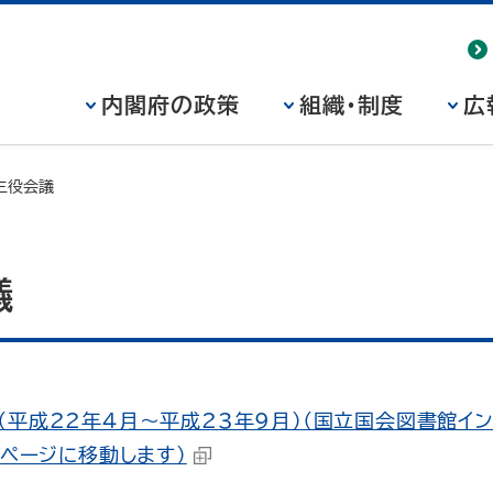
内閣府の政策
組織・制度
広
三役会議
議
（平成22年4月～平成23年9月）（国立国会図書館イ
ムページに移動します）