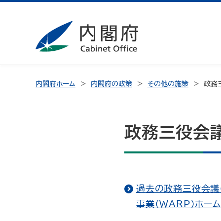
内閣府ホーム
内閣府の政策
その他の施策
政務
政務三役会
過去の政務三役会議
事業（WARP）ホー