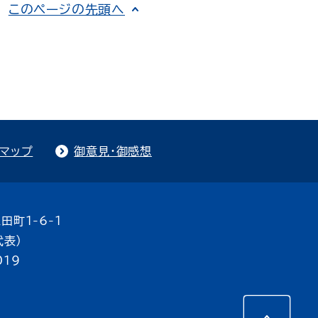
このページの先頭へ
トマップ
御意見・御感想
田町1-6-1
代表）
019