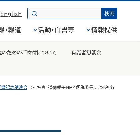
English
報・報道
活動・白書等
情報提供
金のためのご寄付について
有識者懇談会
受賞記念講演会
写真・道傳愛子ＮＨＫ解説委員による進行