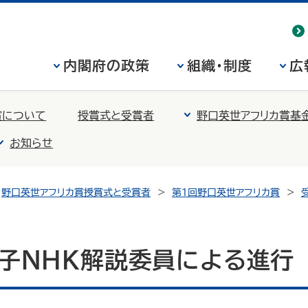
内閣府の政策
組織・制度
広
賞について
授賞式と受賞者
野口英世アフリカ賞基
お知らせ
野口英世アフリカ賞授賞式と受賞者
第1回野口英世アフリカ賞
愛子ＮＨＫ解説委員による進行