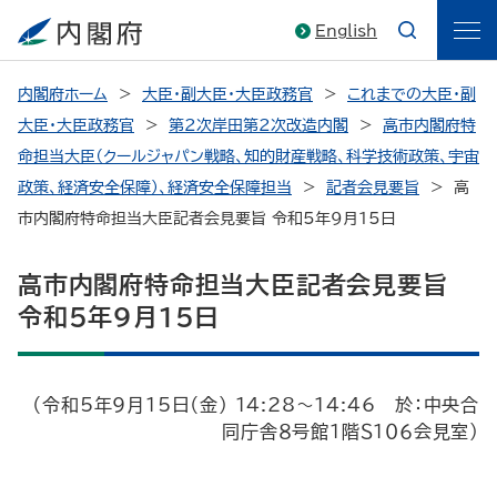
English
内閣府ホーム
大臣・副大臣・大臣政務官
これまでの大臣・副
大臣・大臣政務官
第2次岸田第2次改造内閣
高市内閣府特
命担当大臣（クールジャパン戦略、知的財産戦略、科学技術政策、宇宙
政策、経済安全保障）、経済安全保障担当
記者会見要旨
高
市内閣府特命担当大臣記者会見要旨 令和5年9月15日
高市内閣府特命担当大臣記者会見要旨
令和5年9月15日
（令和5年9月15日（金） 14:28～14:46 於：中央合
同庁舎８号館１階Ｓ１０６会見室）