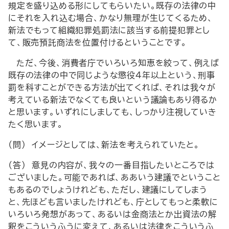
規定を盛り込める形にしてもらいたい。既存の法律の中
にそれを入れ込む場合、かなり無理が生じてくるため、
新法でもって組織犯罪処罰法に該当する前提犯罪とし
て、販売預託商法を位置付けるということです。
ただ、今後、消費者庁でいろいろ知恵を絞って、例えば
既存の法律の中で同じような懲役4年以上という、刑事
罰を科すことができる方法が出てくれば、それは我々が
考えている新法でなくても良いという議論もあり得るか
と思います。いずれにしましても、しっかり注視していき
たく思います。
（問） イメージとしては、新法を考えられていたと。
（答） 意見の内容が、我々の一番目指したいところでは
ございました。可能であれば、ああいう建議でということ
もあるのでしょうけれども、ただし、建議にしてしまう
と、先ほども言いましたけれども、庁としてもっと柔軟に
いろいろ発想があって、あるいは金商法とか出資法の解
釈をこういうふうに変えて、あるいは法律をこういうふ