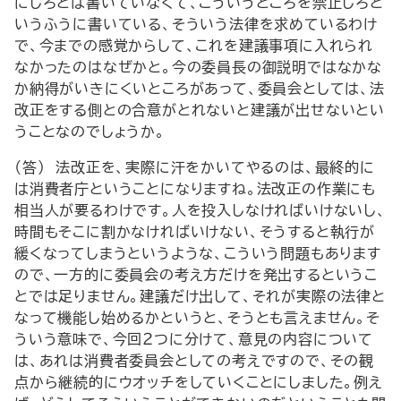
にしろとは書いていなくて、こういうところを禁止しろと
いうふうに書いている、そういう法律を求めているわけ
で、今までの感覚からして、これを建議事項に入れられ
なかったのはなぜかと。今の委員長の御説明ではなかな
か納得がいきにくいところがあって、委員会としては、法
改正をする側との合意がとれないと建議が出せないとい
うことなのでしょうか。
（答） 法改正を、実際に汗をかいてやるのは、最終的に
は消費者庁ということになりますね。法改正の作業にも
相当人が要るわけです。人を投入しなければいけないし、
時間もそこに割かなければいけない、そうすると執行が
緩くなってしまうというような、こういう問題もあります
ので、一方的に委員会の考え方だけを発出するというこ
とでは足りません。建議だけ出して、それが実際の法律と
なって機能し始めるかというと、そうとも言えません。そ
ういう意味で、今回２つに分けて、意見の内容について
は、あれは消費者委員会としての考えですので、その観
点から継続的にウオッチをしていくことにしました。例え