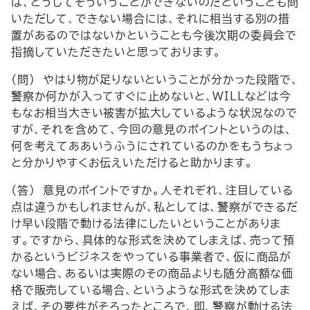
ば、どうしてそういうことができないのだということも問
いただして、できない場合には、それに相当する別の措
置があるのではないかということも今後次期の委員会で
指摘していただきたいと思っております。
（問） やはり物が足りないということが分かった段階で、
警察か何かが入ってすぐに止めないと、WILLなどは今
もなお相当大きい被害が拡大しているような状況なので
すが、それを含めて、今回の意見のポイントというのは、
何を考えてああいうふうにされているのかをもうちょっ
と分かりやすくお伝えいただけると助かります。
（答） 意見のポイントですか。人それぞれ、注目している
点は違うかもしれませんが、私としては、警察ができるだ
け早い段階で動ける法律にしたいということがありま
す。ですから、具体的な形式を決めてしまえば、売って預
かるというビジネスをやっている事業者で、仮に商品が
ない場合、あるいは実際のその商品よりも随分高額な価
格で販売している場合、というような形式を決めてしま
えば、その要件がそろったところで、即、警察が動ける法