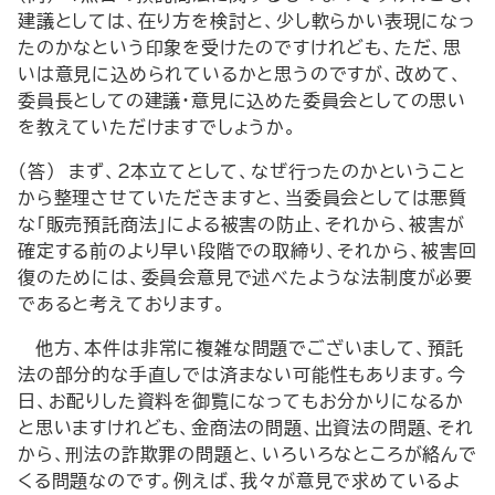
建議としては、在り方を検討と、少し軟らかい表現になっ
たのかなという印象を受けたのですけれども、ただ、思
いは意見に込められているかと思うのですが、改めて、
委員長としての建議・意見に込めた委員会としての思い
を教えていただけますでしょうか。
（答） まず、2本立てとして、なぜ行ったのかということ
から整理させていただきますと、当委員会としては悪質
な「販売預託商法」による被害の防止、それから、被害が
確定する前のより早い段階での取締り、それから、被害回
復のためには、委員会意見で述べたような法制度が必要
であると考えております。
他方、本件は非常に複雑な問題でございまして、預託
法の部分的な手直しでは済まない可能性もあります。今
日、お配りした資料を御覧になってもお分かりになるか
と思いますけれども、金商法の問題、出資法の問題、それ
から、刑法の詐欺罪の問題と、いろいろなところが絡んで
くる問題なのです。例えば、我々が意見で求めているよ