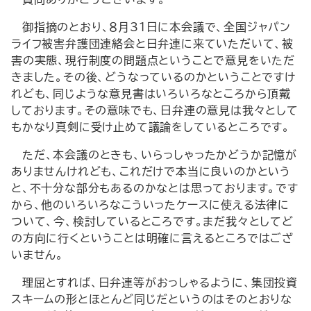
御指摘のとおり、８月31日に本会議で、全国ジャパン
ライフ被害弁護団連絡会と日弁連に来ていただいて、被
害の実態、現行制度の問題点ということで意見をいただ
きました。その後、どうなっているのかということですけ
れども、同じような意見書はいろいろなところから頂戴
しております。その意味でも、日弁連の意見は我々として
もかなり真剣に受け止めて議論をしているところです。
ただ、本会議のときも、いらっしゃったかどうか記憶が
ありませんけれども、これだけで本当に良いのかという
と、不十分な部分もあるのかなとは思っております。です
から、他のいろいろなこういったケースに使える法律に
ついて、今、検討しているところです。まだ我々としてど
の方向に行くということは明確に言えるところではござ
いません。
理屈とすれば、日弁連等がおっしゃるように、集団投資
スキームの形とほとんど同じだというのはそのとおりな