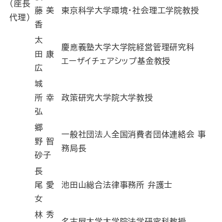
（座長
藤 美
東京科学大学環境・社会理工学院教授
代理）
香
太
慶應義塾大学大学院経営管理研究科
田 康
エーザイチェアシップ基金教授
広
城
所 幸
政策研究大学院大学教授
弘
郷
一般社団法人全国消費者団体連絡会 事
野 智
務局長
砂子
長
尾 愛
池田山総合法律事務所 弁護士
女
林 秀
名古屋大学大学院法学研究科教授