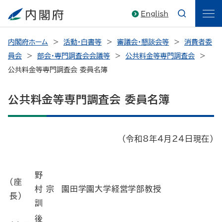
English
内閣府ホーム
活動・白書等
審議会・懇談会等
消費者委
員会
部会・専門調査会会議等
公共料金等専門調査会
公共料金等専門調査会 委員名簿
公共料金等専門調査会 委員名簿
（令和8年4月24日現在）
野
(座
村 宗
園田学園大学経営学部教授
長)
訓
後