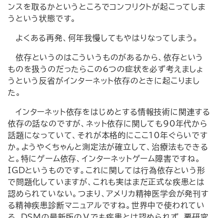
ンスを取るかというところでコンフリクトが起こってしま
うという状態です。
よくある再発、何年我慢してもやはりなってしまう。
依存というのはこういうものがあるから、依存という
ものを扱うのだったらこの6つの症状を必ず考えましょ
うという反省がインターネット依存のときに起こりまし
た。
インターネット依存をはじめとする情報技術に関連する
依存の話なのですが、ネット依存に関しても90年代から
話題になっていて、それが本格的にここ10年ぐらいです
か。ようやくちゃんと測定法が確立して、治療法もできる
と。特にゲーム依存、インターネットゲーム障害ですね。
IGDというものです。これに関しては行為依存という形
で問題化していますが、これも実はまだ正式な疾患とは
認められていない。つまり、アメリカ精神医学会が発刊す
る精神疾患診断マニュアルですね。世界中で使われてい
る。DSMの最新版のⅤでも疾患とは認められず、要研究