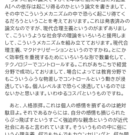
AIへの依存は起こり得るのかという論文を書きまして、
その中でこういうメカニズムの中で恐らく起こり得てく
るだろうということを考えております。これは発表済みの
論文なのですが、現代合理主義というのがまずありまし
て、こういうような社会学の理論をいろいろと援用しま
して、こういうメカニズムを組み立てております。現代合
理主義、マクドナリゼーションというのですかね。とにか
く効率性を重視するためにいろいろな形で数量化して、
テクノロジーでコントロールする。これがあちこちで経営
分野で成功しておりまして、場合によっては教育分野で
もこういうふうな物差しでコントロールという動きが浸
透している。個人レベルまで恐らく浸透しているのでは
ないかと思います。いわゆるコスパというものですね。
あと、人格崇拝。これは個人の感情を損ずるのは絶対
駄目よ。それであるからには、自分の感情も損じられた
らぶっ飛ばすというすごく強迫的な観念というのが近代
社会にあると言われています。そういうものの中に俗に
いう心理主義、何でもかんでもカウンセリングと。何か問