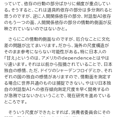
っていて、依存の行動の部分ばかりに頻度が重点してい
る。そうすると、これは道具的依存の部分は多分測れると
思うのですが、逆に人間関係依存の部分、対話型AI依存
のもう一つの面、人間関係依存の部分の情動的側面が反
映されていないのではないかと。
さらにこの情動的側面なのですが、厄介なことに文化
差の問題が出てまいります。だから、海外の尺度構造が
そのまま参考にならない可能性がある。特に日本人の
「甘え」というのは、アメリカのdependenceとはやは
り違います。それは以前から指摘されていることで、日本
独自の感情、ただ、ドイツのシャーデンフロイデとか、それ
ぞれの国の独自の感情がありますので、情動面を測定す
る場合に世界共通のものは捕捉できない。やはり日本独
自の対話型AIへの依存傾向測定尺度を早く開発するの
が急務ではないかということで、現在研究を進めている
ところです。
そういう尺度ができたとすれば、消費者委員会にその