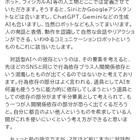
ボット、フィジカルAI等の人工物とここでは定義させて
いただきます。そうすると、SiriとかGoogleアシスタン
トなどは合いますし、ChatGPT、Geminiなどの生成
AIも合いますし、当然ロボットなども入ってまいります。
人の発話と表情、動作を認識して自然な会話やリアクショ
ンができる、いわゆるコミュニケーションロボットという
ものもこれに該当いたします。
対話型AIへの依存というのは、その要素を考えると、
先ほどのSNSと同じで行為依存プラス人間関係依存と
いう混濁したものが出てくるのではないかと考えており
ます。行為依存の部分はよく言われる、道具としてAIを
何遍も使ううちに能力的に依存してしまうという道具と
しての依存の部分がまず半分要素として考えられて、も
う一つが人間関係依存の部分が恐らく出てくるだろう
と。自分に都合のよい他人というものを希求している人
間がこれを使いにいくという考え方ができると思いま
す。
ちょっと前の論文ですが、2年ほど前に本当に対話型