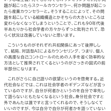
題が起こったらスクールカウンセラー、何か問題が起こっ
たら産業カウンセラーと。そうすることによって、その問
題を起こしている組織構造とかそちらの大きいところは
変わらなくなってしまうということで、これも90年代後
半あたりから社会学者の方々からずっと批判されて、恐
らく状況は改善していないと思います。
こういうものがそれぞれ共犯関係にあって後押しし
て、結局、対話型AIによるカウンセリング、つまり、個人
の高度な自己コントロールのための人手を省く効率的な
方法として推奨されてくるというのがさっきの図式の前
半部分になります。
これがさらに自己語りの欲望というのを啓発する。近
代社会などでは、これは社会学者のギデンズなどが言っ
ているのですが、自分が何者かというのを自分で率先し
て語らないともたなくなるという社会。身分社会ですと
外であんたは誰ですと言ってくれるので、そうしなくて
いいのですが、今は自分で自分が何者かを語っていない