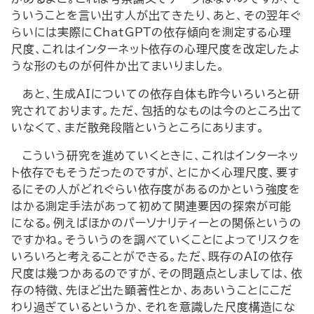
ういうことを言い出す人が出てきたり、あと、その翌年ぐ
らいには実際にChatGPTの依存傾向を測定する心理
尺度、これはインターネット依存の心理尺度を改定したよ
うな形のものが何件か出てまいりました。
あと、生成AIについての依存自体も昨今いろいろと研
究されております。ただ、包括的なものは今のところ出て
いなくて、まだ散発段階というところにあります。
こういう研究を進めていくときに、これはインターネッ
ト依存でもそうだったのですが、とにかく心理尺度、要す
るにその人がどれぐらい依存度があるのかという強度を
はかる測定手法があって初めて関連要因の探索が可能
になる。例えばほかのパーソナリティーとの関係というの
ですかね。そういうのを調べていくことによってリスクを
いろいろと考えることができる。ただ、既存のAIの依存
尺度は幾つかあるのですが、その問題点としましては、依
存の特徴、先ほど出た顕著性とか、ああいうことにこだ
わり過ぎているというか、それを意識した尺度構造にな