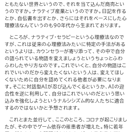
ともたない世界というので、それを当て込んだ商売とい
うのですか。ナラティブ産業というのですか。日記を作る
とか、自伝書を出すとか、さらにはそれをベースにした心
理療法なんていうのも90年代から生まれております。
ところが、ナラティブ・セラピーという心理療法なので
すが、これは従来の心理療法みたいに特定の手法がある
というよりは、カウンセラーが寄り添って、その中で自分
の語られている物語を変えましょうというちょっとふわ
ふわしたやり方なのです。これでいくと、自分の物語はこ
れでいいのだから変えたくないという人は、変えてほし
くないために自分を認めてくれる他者が必要になりま
す。そこに対話型AIが忍び込んでくるというか、AIの迎
合性を逆に利用して、自分はこれでいいのだという思い
込みを強化しようというナルシシズム的な人たちに適合
するのではないかと予想されます。
これとまた並行して、ここのところ、コロナが起こりまし
たが、その中でゲーム依存の罹患者が増えた。特に若年