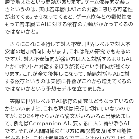
層で増えたという問題があります。ゲーム依存的な楽し
さというのは、実は若年層はAIとの対話に感じる可能性
が出てくる。そうなってくると、ゲーム依存との類似性を
もって若年層にAIに対する依存の力動がかかってくるの
ではないかと。
さらにこれに並行して対人不安、世界レベルで対人不
安者の増加傾向にあります。これは私の研究でもあるの
ですが、対人不安傾向が強い方は人と対話するよりもAI
とかロボットと対話するほうが楽だという傾向が強くな
ります。これが全て後押しになって、結局対話型AIに対
する依存というのは実際に件数がこれから増えてくるの
ではないかという予想モデルを立てました。
実際に世界レベルでAI依存の研究はどうなっているの
かといいますと、これも現状は把握し切れていないので
すが、2024年ぐらいから論文がいろいろと出始めまし
て、例えばCompanion AI、要するに人に寄り添うAI
です。それが人間関係の在り方に悪影響を及ぼす可能性
があるよと。これは考察論文でデータはないのですが、そ