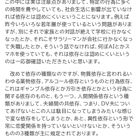
この中には実は注意点がありまして、特定の行為に多く
の時間を費やしていても、社会生活に影響が出ていなけ
れば依存とは認めにくいということになります。例えば
昨今いろいろな若年層が使っているという問題がありま
すが、別にそれで家族との対話が絶えて学校に行かなく
なったとか、それこそサラリーマンが会社に行かなくなっ
て失職したとか、そういう話でなければ、何ぼAIとかス
マホを使っていても、それは依存とは認めにくいという
のは一応御確認いただきたいと思います。
改めて依存の種類なのですが、物質依存と言われるい
わゆる薬物依存、アルコール依存というものと行為依存、
これはギャンブル依存とか万引き依存とかという行為に
関する依存のものと、もう一つ、人間関係依存という種
類がありまして、夫婦間の共依存、つまり、DV夫につい
てあげないとこの人は駄目になってしまうみたいな感じ
で変な依存をしてしまうとか、あと、異性依存という形で
常に恋愛関係を持っていないといけないとか、そういう
ものの3種類が主に規定されております。