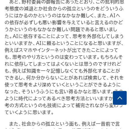
あと、野村委員の御報告にあったとおり、この批判的思
考態度の減退とか社会からの孤立というのをどういうふ
うにはかるのかというのはなかなか難しく、また、AIへ
の依存が必ずしも悪い影響を与えていると言えるのかど
うかというのもなかなか難しい問題であると思いまし
た。AIに依存することによって、思考を外部化してしまう
といいますか、AIに頼るということになると思いますが、
例えばスマホやインターネットが出てきたことによって
も、思考のやり方というのは変わっています。もちろんそ
れに依存してしまってはよくないとは思うのですけれど
も、例えば知識を一々記憶しなくても外部化することが
できるし、何か分からないことがあれば検索して、それを
使って思考をより深めていくということができるように
なった、そういうふうにも言い得るかなと思います。その
ように時代によってあるべき思考方法といいますか、思
考の方式というのも技術によって補完されながら変わっ
ていくように思います。
また、社会からの孤立という面も、例えば一昔前で言