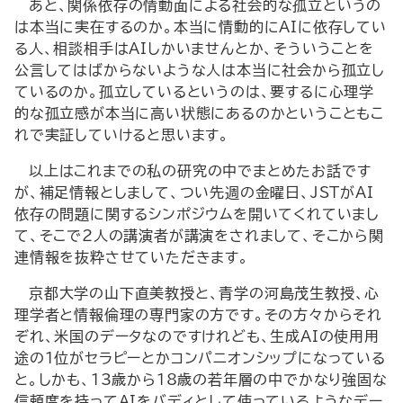
あと、関係依存の情動面による社会的な孤立というの
は本当に実在するのか。本当に情動的にAIに依存してい
る人、相談相手はAIしかいませんとか、そういうことを
公言してはばからないような人は本当に社会から孤立し
ているのか。孤立しているというのは、要するに心理学
的な孤立感が本当に高い状態にあるのかということもこ
れで実証していけると思います。
以上はこれまでの私の研究の中でまとめたお話です
が、補足情報としまして、つい先週の金曜日、JSTがAI
依存の問題に関するシンポジウムを開いてくれていまし
て、そこで2人の講演者が講演をされまして、そこから関
連情報を抜粋させていただきます。
京都大学の山下直美教授と、青学の河島茂生教授、心
理学者と情報倫理の専門家の方です。その方々からそれ
ぞれ、米国のデータなのですけれども、生成AIの使用用
途の1位がセラピーとかコンパニオンシップになっている
と。しかも、13歳から18歳の若年層の中でかなり強固な
信頼度を持ってAIをバディとして使っているようなデー