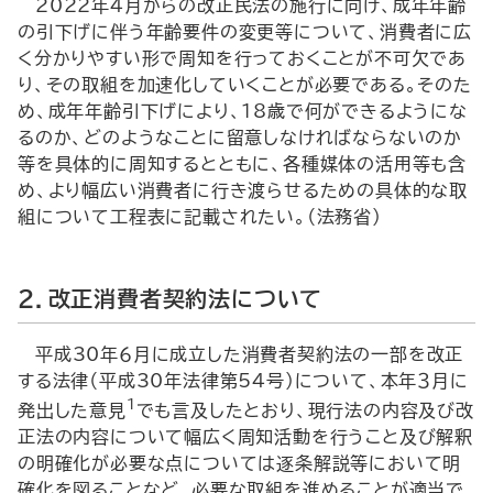
2022年４月からの改正民法の施行に向け、成年年齢
の引下げに伴う年齢要件の変更等について、消費者に広
く分かりやすい形で周知を行っておくことが不可欠であ
り、その取組を加速化していくことが必要である。そのた
め、成年年齢引下げにより、18歳で何ができるようにな
るのか、どのようなことに留意しなければならないのか
等を具体的に周知するとともに、各種媒体の活用等も含
め、より幅広い消費者に行き渡らせるための具体的な取
組について工程表に記載されたい。（法務省）
２．改正消費者契約法について
平成30年６月に成立した消費者契約法の一部を改正
する法律（平成30年法律第54号）について、本年３月に
1
発出した意見
でも言及したとおり、現行法の内容及び改
正法の内容について幅広く周知活動を行うこと及び解釈
の明確化が必要な点については逐条解説等において明
確化を図ることなど、必要な取組を進めることが適当で