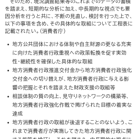
そのため、現況調査結果等のこれまでのデータの蓄積
を踏まえ、短期的な分析に加え、中長期的な視点でも要
因分析を行うと共に、不断の見直し、検討を行った上で、
以下の事項を含め、その具体的な取組について工程表に
記載されたい。（消費者庁）
地方公共団体における体制や自主財源の更なる充実
に向けた消費者行政重視への政策転換を促す実効
性・継続性を確保した具体的な取組
地方消費者行政推進交付金から地方消費者行政強化
交付金への切り替えが、地方消費者行政に与える影
響の把握とそれを踏まえた財政支援の取組等
相談体制の質の向上、見守りネットワークの構築等、
地方消費者行政強化作戦で掲げられた目標の着実な
達成
地方消費者行政の取組が後退することのないよう、こ
れまで消費者庁が実施してきた地方消費者行政に関