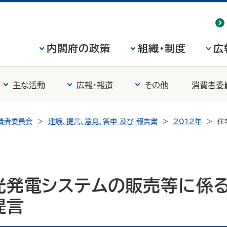
内閣府の政策
組織・制度
広
主な活動
広報・報道
その他
消費者委
費者委員会
建議、提言、意見、答申 及び 報告書
2012年
住
光発電システムの販売等に係
提言