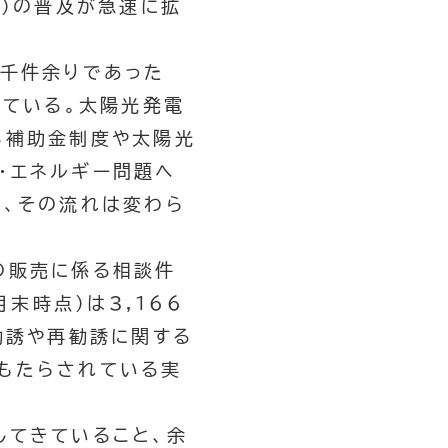
。）の普及が急速に拡
２千件余りであった
している。太陽光発電
る補助金制度や太陽光
・エネルギー問題へ
も、その流れは変わら
の販売に係る相談件
末時点）は3,166
勧誘や再勧誘に関する
もたらされている実
してきていること、余