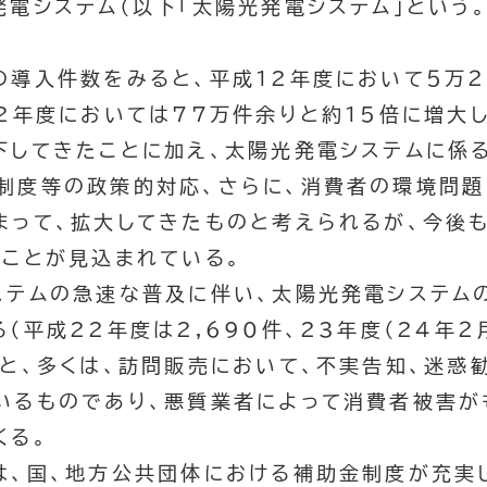
発電システム（以下「太陽光発電システム」という
の導入件数をみると、平成12年度において５万
22年度においては77万件余りと約15倍に増大
下してきたことに加え、太陽光発電システムに係
制度等の政策的対応、さらに、消費者の環境問題
まって、拡大してきたものと考えられるが、今後
くことが見込まれている。
ステムの急速な普及に伴い、太陽光発電システム
（平成22年度は2,690件、23年度（24年２月
ると、多くは、訪問販売において、不実告知、迷惑
いるものであり、悪質業者によって消費者被害が
くる。
は、国、地方公共団体における補助金制度が充実