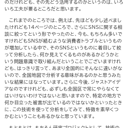
のだけれども、その先どう活用するのかというのは、いろ
いろ工夫が要るところだと思います。
これまでのところでは、例えば、先ほども少し述べまし
たけれども14ページのところで、さらにSNSに関する相
談に絞ってという形でやったのと、今も、もちろん多いで
すけれどもSNSが絡むような消費者トラブルというもの
が増加している中で、そのSNSというものに着目して絞
って分析したら、何か見えてくるものがあるかどうかと
いう問題意識で取り組んだということでございますけれ
ども、はっきり言って、あまり全国的にそんなに違いがな
いので、全国地図で分析する意味があるのかと思うみた
いな結果にはなっています。さらに今後、ジャストアイデ
アなのですけれども、必ずしも全国区で常にやらなくて
はいけないわけではないと思いますので、特定の地方で
何か目立った被害が出ているのではないかといったとき
に、この技術を使って分析をしてみて、特徴を素早くつ
かむということもあるかなと思っています。
もともとは、もちろん研究プロジェクトとして、技術の