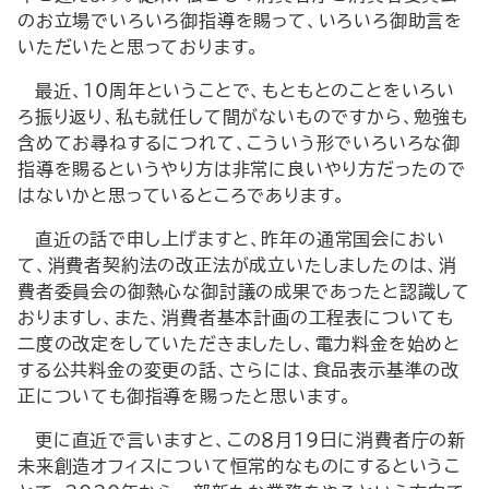
のお立場でいろいろ御指導を賜って、いろいろ御助言を
いただいたと思っております。
最近、10周年ということで、もともとのことをいろい
ろ振り返り、私も就任して間がないものですから、勉強も
含めてお尋ねするにつれて、こういう形でいろいろな御
指導を賜るというやり方は非常に良いやり方だったので
はないかと思っているところであります。
直近の話で申し上げますと、昨年の通常国会におい
て、消費者契約法の改正法が成立いたしましたのは、消
費者委員会の御熱心な御討議の成果であったと認識して
おりますし、また、消費者基本計画の工程表についても
二度の改定をしていただきましたし、電力料金を始めと
する公共料金の変更の話、さらには、食品表示基準の改
正についても御指導を賜ったと思います。
更に直近で言いますと、この８月19日に消費者庁の新
未来創造オフィスについて恒常的なものにするというこ