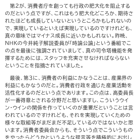
第２が、消費者庁を創っても行政の肥大化を阻止する
のだという点ですが、これはもう肥大化どころか、期待さ
れたほども成長していないというところかもしれないの
で、実現しているといえば実現しているのですけれども、
真の意味ではマイナス成長に近いかもしれない。昨晩、
NHKの今井純子解説委員が「時論公論」という番組でこ
の点を最後に強調されていまして、真の司令塔機能を発
揮するためには、スタッフを充実させなければならない
ということを指摘されていました。
最後、第３に、消費者の利益にかなうことは、産業界の
利益にもかなうのだと。消費者行政を通じた産業活動を
活性化するのだという点であります。この点は、高委員長
が一番得意とされる分野だと思いますし、こういうウイ
ン・ウインの関係を作っていくのが重要だということは言
われているのですけれども、それを実現していくための
様々な取組等がまだまだ不足しているのではないかと思
います。消費者委員会からも、そういう点でこういうもの
をやったらどうかというような提言等を積極的にお出し