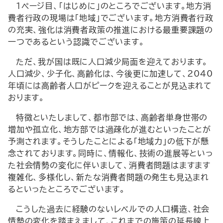
１ページ目、「はじめに」のところでございます。地方消
費者行政の現場は「地域」でございます。地方消費者行政
の充実、強化は消費者政策の推進における最重要課題の
一つであるという認識でございます。
ただ、我が国は既に人口減少局面を迎えております。
人口減少、少子化、高齢化は、今後更に加速して、2040
年頃には高齢者人口がピークを迎えることが見込まれて
おります。
特徴といたしまして、都市部では、高齢者単身世帯の
増加や孤立化、地方部では過疎化が進むといったことが
予測されます。そうしたことによる「地域力」の低下が懸
念されております。同時に、情報化、技術の進展等といっ
た社会情勢の変化に伴いまして、消費者問題はますます
複雑化、多様化し、新たな消費者問題の発生も見込まれ
るといったところでございます。
こうした過去に経験のないレベルでの人口構造、社会
情勢の変化を踏まえまして、これまでの施策の延長線上