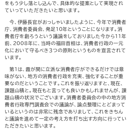
をもう少し落とし込んで、具体的な提案として実現され
ていっていただきたいと思います。
今、伊藤長官がおっしゃいましたように、今年で消費者
庁、消費者委員会、発足10年ということになります。消
費者庁を創ろうという議論をしておりました今から11年
前、2008年に、当時の福田首相は、消費者行政の一元
化において守るべき３つの原則というものを宣言されて
います。
第１は、霞が関に立派な消費者庁ができるだけでは意
味がない、地方の消費者行政を充実、強化することが重
要なのだということです。これを振り返りますと、現在、
課題山積と。現在もと言っても良いかもしれませんが、課
題山積の状況でございます。消費者委員会の中の地方消
費者行政専門調査会での議論が、論点整理にとどまって
いるというのは非常に残念でありまして、これをきちん
と議論を進めて一定の考え方を打ち出す方向に行ってい
ただきたいと思います。