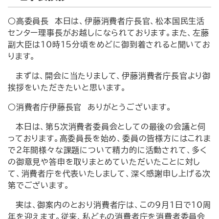
○高委員長 本日は、伊藤消費者庁長官、松本国民生活
センター理事長がお越しになられております。また、左藤
副大臣は10時15分頃をめどに御到着されると聞いてお
ります。
まずは、開会に当たりまして、伊藤消費者庁長官より御
挨拶をいただきたいと思います。
○消費者庁伊藤長官 ありがとうございます。
本日は、第５次消費者委員会としての最後の会議と伺
っております。高委員長を始め、委員の皆様方にはこれま
で２年間様々な課題について精力的に活動されて、多く
の御意見や答申を取りまとめていただいたことに対し
て、消費者庁を代表いたしまして、深く感謝申し上げる次
第でございます。
実は、御案内のとおり消費者庁は、この９月１日で10周
年を迎えます。従来、私どもの消費者庁を消費者委員会