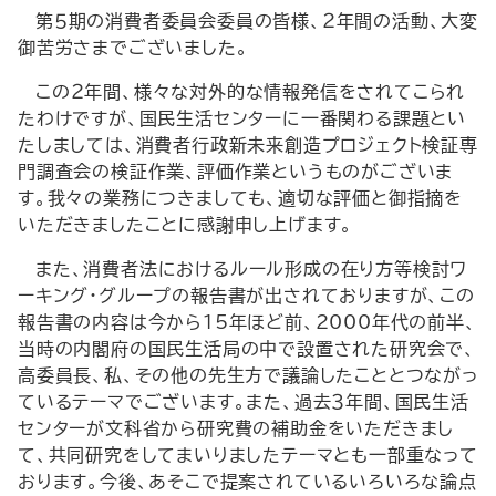
第５期の消費者委員会委員の皆様、２年間の活動、大変
御苦労さまでございました。
この２年間、様々な対外的な情報発信をされてこられ
たわけですが、国民生活センターに一番関わる課題とい
たしましては、消費者行政新未来創造プロジェクト検証専
門調査会の検証作業、評価作業というものがございま
す。我々の業務につきましても、適切な評価と御指摘を
いただきましたことに感謝申し上げます。
また、消費者法におけるルール形成の在り方等検討ワ
ーキング・グループの報告書が出されておりますが、この
報告書の内容は今から15年ほど前、2000年代の前半、
当時の内閣府の国民生活局の中で設置された研究会で、
高委員長、私、その他の先生方で議論したこととつながっ
ているテーマでございます。また、過去３年間、国民生活
センターが文科省から研究費の補助金をいただきまし
て、共同研究をしてまいりましたテーマとも一部重なって
おります。今後、あそこで提案されているいろいろな論点