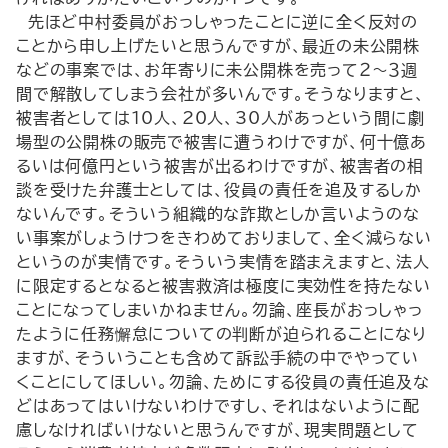
先ほど中村委員がおっしゃったことに逆に全く反対の
ことから申し上げたいと思うんですが、最近の未公開株
などの事案では、お年寄りに未公開株を売って２～３週
間で解散してしまう会社が多いんです。そうなりますと、
被害者としては10人、20人、30人があっという間に劇
場型の公開株の販売で被害に遭うわけですが、何十億あ
るいは何億円という被害が出るわけですが、被害者の相
談を受けた弁護士としては、役員の責任を追及するしか
ないんです。そういう組織的な詐欺としか言いようのな
い事案がしょうけつをきわめておりまして、全く減らない
というのが実情です。そういう実情を踏まえますと、法人
に限定するとなると被害救済は極度に実効性を持たない
ことになってしまいかねません。勿論、座長がおっしゃっ
たように任務懈怠についての判断が迫られることになり
ますが、そういうことも含めて訴訟手続の中でやってい
くことにしてほしい。勿論、ためにする役員の責任追及な
どはあってはいけないわけですし、それはないように配
慮しなければいけないと思うんですが、現実問題として