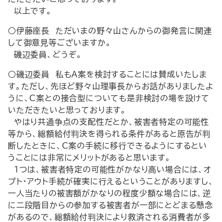
以上です。
○伊藤座長 ただいまの野々山さんからの御発言に関連
して御意見等ございますか。
磯辺委員、どうぞ。
○磯辺委員 私もA案を検討することには賛成いたしま
す。ただし、先ほど野々山理事長からお話がありましたよ
うに、C案との接合型についても是非検討の場を設けて
いただきたいと思っております。
やはり共通争点の支配性だとか、被害者特定の可能性
等から、総額給付判決を得られる条件があると原告が判
断したときに、C案の手続に移行できるようにするとい
うことには非常にメリットがあると思います。
１つは、被害者特定の可能性がかなり高い場合には、オ
プト・アウト手続が確実に行えるということがありますし、
一人当たりの被害額がかなりの程度少額な場合には、逆
に二段階目からの参加する被害者が一部にとどまる懸念
があるので、総額給付判決により救済される消費者が多