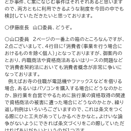
とか事件、C案になじむ事件はそれぞれあると思います
ので、両方ともに利用できるような制度を今回の中でも
検討していただきたいと思っております。
○伊藤座長 山口委員、どうぞ。
○山口委員 ２ページの一番上の箱のところなんですが、
２点ございまして、４行目に「消費者（事業を行う場合に
おけるものを除く個人）」となっておりますが、御案内の
とおり、内職商法や資格商法あるいはリースの問題など
で消費者契約法においても消費者概念が非常に争いに
なっております。
例えばお寺の住職が電話機やファックスなどを借りる
場合、あるいはパソコンを購入する場合にどうなのかと
か、旅行業を自営でやるために旅行業の資格取得の関連
で資格商法の被害に遭った場合にどうなのかとか、繰り
返し判例はいろいろございますので、これは条文をつく
る際にひと工夫があってしかるべきかなと。よけいな論
争がないようにできれば条文づくりをこの際していただ
ければありがたいというのが１つです。