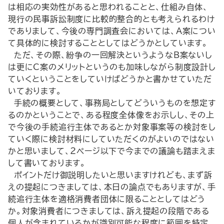
は相応の実効性があると思われることと、仕組み自体、
現行の民事訴訟制度に比較的整合的とも考えられるわけ
でありまして、今後の専門調査会においては、A案につい
て具体的に検討することとしてはどうかとしています。
ただ、その際、紛争の一回解決というようなB案ないし
は更にC案のメリットというのも加味しながら制度設計し
ていくということをしていけばどうかと書かせていただ
いております。
手続の概要として、事務局としてどういうものを想定す
るのかということで、ある程度全体像をお示しし、その上
で今後の手続追行主体であるとか対象事案等の検討をし
ていく際に検討材料にしていただくのがよいのではない
かと思いまして、２ページ以下で今までの議論も踏まえま
して書いております。
ポイントだけ御説明したいと思いますけれども、まず訴
えの提起につきましては、本日の論点でもありますが、手
続追行主体を適格消費者団体に限ることとしてはどう
か。対象消費者につきましては、訴え提起の段階である
個人が含まれているかが識別可能な程度に範囲を特定