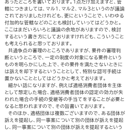
あったところを書いております。１点だけ加えますと、管
轄につきましては、マル１、マル２、マル３というのが議論
されておりましたけれども、更にということで、いわゆる
付加的な管轄などのことも検討していってはどうかと。
ここはまだいろいろと議論の余地がありますので、検討
するという書き方にしておりますけれども、こういうこと
も考えられると思っております。
共通争点の審理のところでありますが、要件の審理判
断というところで、一定の制度の対象になる要件という
ものを明らかにした上で、その要件を満たさないときに
は訴えを却下するということとして、特別な認可手続は
置かないこととしてはどうかと考えております。
細かい話になりますが、例えば適格消費者団体を主体
として想定した場合、適格消費者団体の認定の効力が失
われた場合の手続の受継等の手当てをすることが必要と
なると思われますので、その旨書いております。
そのほか、適格団体は複数ございますので、ある団体が
訴えを提起し、同一事案について別の団体が訴えを提起
し、同一事案について別の団体が訴えを提起するという