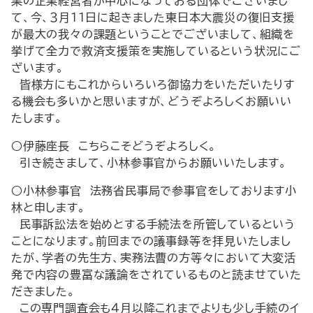
業の企業経営者が中心になっておる団体でございまし
て、今、３月11日に起きました東日本大震災の復旧支援
が最大の我々の課題ということでございまして、組織を
挙げて全力で救済支援策を実施しているという状況にご
ざいます。
皆様方にもこれからいろいろ御協力をいただいたりす
る機会も多いかと思いますが、どうぞよろしくお願いい
たします。
○伊藤座長 こちらこそどうぞよろしく。
引き続きまして、小林参事官からお願いいたします。
○小林参事官 法務省民事局で参事官をしております小
林と申します。
民事訴訟法を始めとする手続法を所管しているという
ことになります。前回までの議事録等を拝見いたしまし
たが、学者の先生方、実務法曹の方等々において大変活
発で内容の豊富な議論をされているものと読ませていた
だきました。
この専門調査会も４月以降これまでよりも少し手続のイ