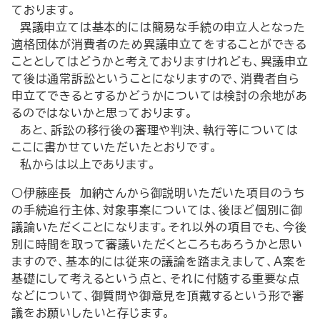
ております。
異議申立ては基本的には簡易な手続の申立人となった
適格団体が消費者のため異議申立てをすることができる
こととしてはどうかと考えておりますけれども、異議申立
て後は通常訴訟ということになりますので、消費者自ら
申立てできるとするかどうかについては検討の余地があ
るのではないかと思っております。
あと、訴訟の移行後の審理や判決、執行等については
ここに書かせていただいたとおりです。
私からは以上であります。
○伊藤座長 加納さんから御説明いただいた項目のうち
の手続追行主体、対象事案については、後ほど個別に御
議論いただくことになります。それ以外の項目でも、今後
別に時間を取って審議いただくところもあろうかと思い
ますので、基本的には従来の議論を踏まえまして、A案を
基礎にして考えるという点と、それに付随する重要な点
などについて、御質問や御意見を頂戴するという形で審
議をお願いしたいと存じます。