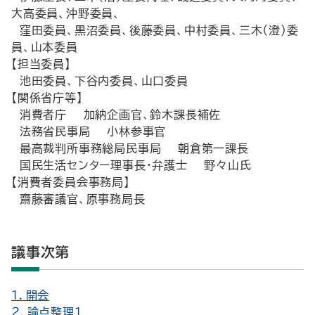
大高委員、沖野委員、
窪田委員、黒沼委員、後藤委員、中村委員、三木（澄）委
員、山本委員
【担当委員】
池田委員、下谷内委員、山口委員
【関係省庁等】
消費者庁 加納企画官、鈴木課長補佐
法務省民事局 小林参事官
最高裁判所事務総局民事局 朝倉第一課長
国民生活センター理事長・弁護士 野々山氏
【消費者委員会事務局】
齋藤審議官、原事務局長
議事次第
１．開会
２．論点整理１