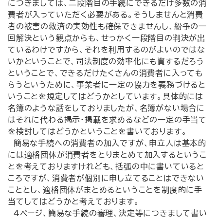
につきましては、二段階目の手続にできるだけ多数の消
費者が入っていただく必要がある。そうしませんと消費
者の被害の救済の実効性も確保できませんし、紛争の一
回解決という観点からも、せっかく一段階目の判決が出
ているわけですから、それを利用するのがよいのではな
いかということで、司法制度の効率化にも資するだろう
ということで、できるだけたくさんの消費者に入っても
らうというために、事業者に一定の協力を義務づけると
いうことを規定してはどうかとしています。具体的には
名簿のような話をしておりましたが、名簿がない場合に
はそれに代わる掲示・掲載を求めるなどの一定の手当て
を検討してはどうかということを書いております。
簡易な手続への消費者の加入ですが、申立人は基本的
には適格団体が消費者をとりまとめて加入するというこ
とを考えておりますけれども、括弧の中に書いていると
ころですが、消費者が個別に申し立てることはできない
こととし、適格団体がまとめるということを制度的に手
当てしてはどうかと考えております。
４ページ、簡易な手続の審理、決定等につきまして書い