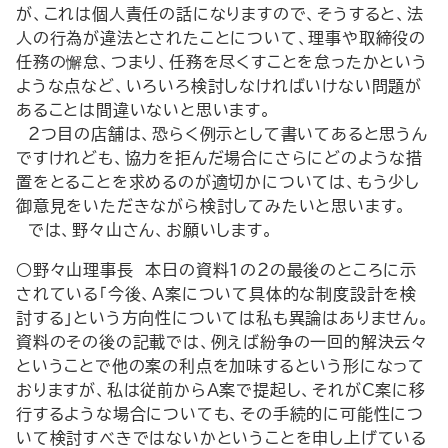
が、これは個人責任の話になりますので、そうすると、法
人の行為が違法とされたことについて、理事や取締役の
任務の懈怠、つまり、任務を尽くすことを怠ったかという
ような点など、いろいろ検討しなければいけない問題が
あることは間違いないと思います。
２つ目の店舗は、恐らく例示として書いてあると思うん
ですけれども、協力を拒んだ場合にさらにどのような措
置をとることを求めるのが適切かについては、もう少し
御意見をいただきながら検討してみたいと思います。
では、野々山さん、お願いします。
○野々山理事長 本日の資料１の２の最後のところに示
されている「今後、A案について具体的な制度設計を検
討する」という方向性については私も異論はありません。
資料のその後の記載では、例えば紛争の一回的解決云々
ということで他の案の利点を加味するという形になって
おりますが、私は従前からA案で提起し、それがC案に移
行するような場合についても、その手続的に可能性につ
いて検討すべきではないかということを申し上げている