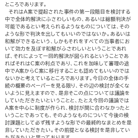
ところであります。
それはA案で提起された事件の第一段階目を検討する
中で全体的解決にふさわしいもの、あるいは総額判決が
可能であるとい考えられるようなものについては、その
ような形で判決を出してもいいのではないか。あるいは
和解ができるという、しかもそれをすべての当事者にお
いて効力を及ぼす和解がふさわしいということであれ
ば、それによって一回的解決が図られるということであ
ればそれはC案の利点であり、これを加味して審理の途
中でＡ案からC案に移行することも認めてもいいのでは
ないかと考えているところであります。今日の全体の手
続の概要のペーパーを見る限り、その辺の検討が全くな
いように見えますので、是非そこの点については議論を
していただきたいということと、たとえ今回の議論では
A案を中心に制度が作られ、検討が間に合わなかったと
いうことであっても、そのようなものについて今後の検
討課題として必ず残すような形での最終的なまとめを是
非していただきたい。その前提となる検討を是非してい
ただきたいと思っております。