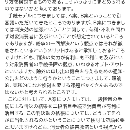
り方を検討するものである。こういうふうにまとめられる
のではないかと考えております。
手続モデルにつきましては、A案、B案ということで御
審議いただいてきたところでありますが、B案につきまし
ては判決効の拡張ということに関して、有利・不利を問わ
ず対象消費者に及ぶということが想定されているところ
でありますが、紛争の一回解決という観点ではそれが徹
底されているというメリットはあると承知しておるところ
ですけれども、判決の効力が有利にも不利にも及ぶとい
う対象消費者の手続保障の観点、いわゆるオプト・アウト
といいますか、除外の申し出の機会を与えるための通知・
公告をどのように行うかということにつきまして、理論
的、実務的になお検討を要する課題がたくさんあるので
はないかと考えられるところです。
これに対しまして、A案につきましては、一段階目の手
続による判決の結果を二段階目手続で消費者が有利に
活用する。この判決効の拡張については、どうしてそれ
が正当化されるのかということについて検討は勿論必要
と思いますけれども、消費者の被害救済という観点から