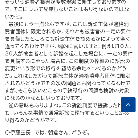
そういう消費者被害が多数現実に発生しておりますの
で、そこについて配慮しないことはあり得ないのではな
いかと。
最後にもう一点なんですが、これは訴訟主体が適格消
費者団体に限定されるか、それとも被害者の一定の要件
を具備したところにも訴訟主体を認めるかによって全く
違ってくるわけですが、端的に言いますと、例えば10人、
20人が被害者として訴訟を起こした場合に、一定の要件
を具備するに至った場合に、この制度の枠組みに訴訟の
変更という形での移行を認める余地をつくるのかどう
か。これはしたがって訴訟主体が適格消費者団体に限定
されるかどうかでその次の問題とも関わってくるわけで
すが、そこら辺のところの手続移行の問題も検討の対象
になるのかなとは思っております。
逆の意味もありますね。この訴訟制度で提訴したけれど
も、いろんな事情で通常訴訟に移行するということがあ
り得るのかどうかです。
○伊藤座長 では、朝倉さん、どうぞ。