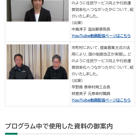
のように住民サービス向上や行政運
営効率化へつながったかについて、紹
介いたしました。
（出演）
中島淳子 温田郵便局長
YouTube動画配信ページはこちら
市町村において、提案募集方式の活
用により、国の制度改正が実現し、ど
のように住民サービス向上や行政運
営効率化へつながったかについて、紹
介いたしました。
（出演）
早野昌 泰阜村商工会長
林恵美子 元泰阜村職員
YouTube動画配信ページはこちら
プログラム中で使用した資料の御案内