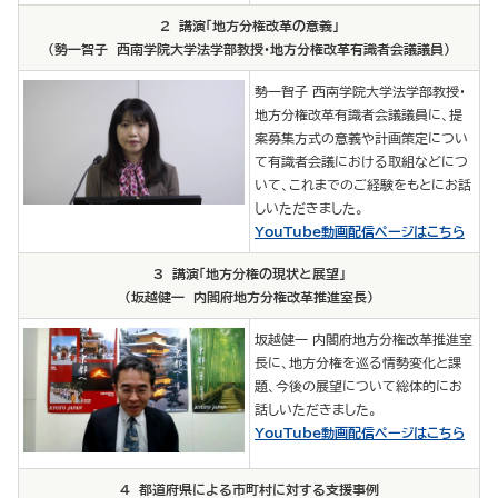
2 講演「地方分権改革の意義」
（勢一智子 西南学院大学法学部教授・地方分権改革有識者会議議員）
勢一智子 西南学院大学法学部教授・
地方分権改革有識者会議議員に、提
案募集方式の意義や計画策定につい
て有識者会議における取組などにつ
いて、これまでのご経験をもとにお話
しいただきました。
YouTube動画配信ページはこちら
3 講演「地方分権の現状と展望」
（坂越健一 内閣府地方分権改革推進室長）
坂越健一 内閣府地方分権改革推進室
長に、地方分権を巡る情勢変化と課
題、今後の展望について総体的にお
話しいただきました。
YouTube動画配信ページはこちら
4 都道府県による市町村に対する支援事例