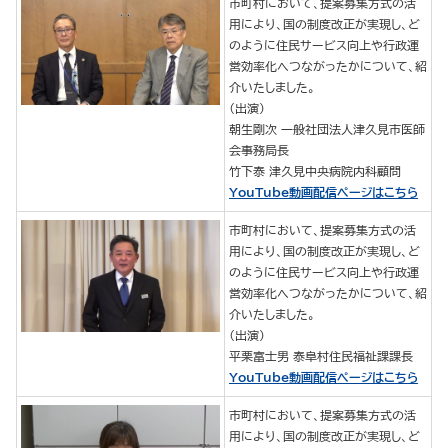
市町村において、提案募集方式の活
用により、国の制度改正が実現し、ど
のように住民サービス向上や行政運
営効率化へつながったかについて、紹
介いたしました。
（出演）
朝生剛次 一般社団法人津久見市医師
会事務局長
竹下泰 津久見中央病院内科顧問
YouTube動画配信ページはこちら
市町村において、提案募集方式の活
用により、国の制度改正が実現し、ど
のように住民サービス向上や行政運
営効率化へつながったかについて、紹
介いたしました。
（出演）
平栗富士男 泰阜村住民福祉課課長
YouTube動画配信ページはこちら
市町村において、提案募集方式の活
用により、国の制度改正が実現し、ど