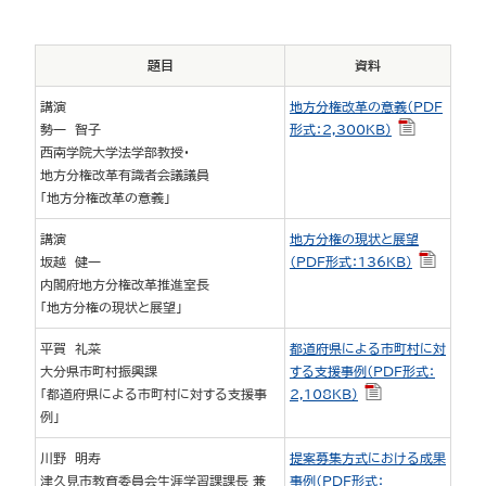
題目
資料
講演
地方分権改革の意義（PDF
勢一 智子
形式：2,300KB）
西南学院大学法学部教授・
地方分権改革有識者会議議員
「地方分権改革の意義」
講演
地方分権の現状と展望
坂越 健一
（PDF形式：136KB）
内閣府地方分権改革推進室長
「地方分権の現状と展望」
平賀 礼菜
都道府県による市町村に対
大分県市町村振興課
する支援事例（PDF形式：
「都道府県による市町村に対する支援事
2,108KB）
例」
川野 明寿
提案募集方式における成果
津久見市教育委員会生涯学習課課長 兼
事例（PDF形式：