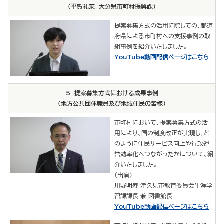
（平賀礼菜 大分県市町村振興課）
提案募集方式の活用に際しての、都道
府県による市町村への支援事例の取
組事例を紹介いたしました。
YouTube動画配信ページはこちら
5 提案募集方式における成果事例
（地方公共団体職員及び地域住民の皆様）
市町村において、提案募集方式の活
用により、国の制度改正が実現し、ど
のように住民サービス向上や行政運
営効率化へつながったかについて、紹
介いたしました。
（出演）
川野明寿 津久見市教育委員会生涯学
習課課長 兼 図書館長
YouTube動画配信ページはこちら