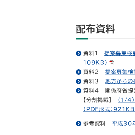
配布資料
資料１
提案募集検討
109KB)
資料２
提案募集検討
資料３
地方からの提
資料４ 関係府省提
【分割掲載】
（1/4
（PDF形式：921KB
参考資料
平成30