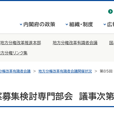
内閣府の政策
組織・制度
広
地方分権改革推進本部
地方分権改革有識者会議
国
地方分権リンク集
分権改革有識者会議
地方分権改革有識者会議開催状況
第85回
案募集検討専門部会 議事次第