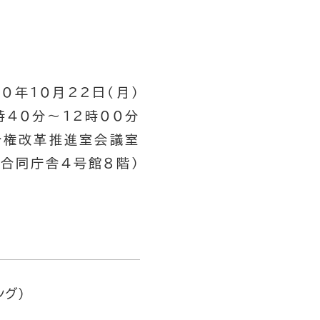
0年10月22日(月)
時40分～12時00分
分権改革推進室会議室
央合同庁舎４号館８階）
グ）