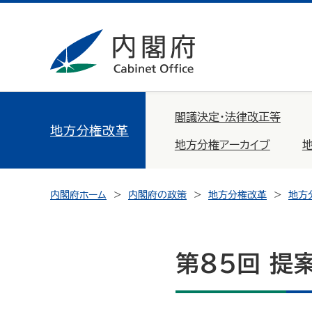
閣議決定・法律改正等
地方分権改革
地方分権アーカイブ
内閣府ホーム
内閣府の政策
地方分権改革
地方
第85回 提