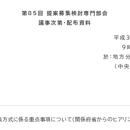
第85回 提案募集検討専門部会
議事次第・配布資料
平成3
９
於：地方
（中
集方式に係る重点事項について（関係府省からのヒアリン